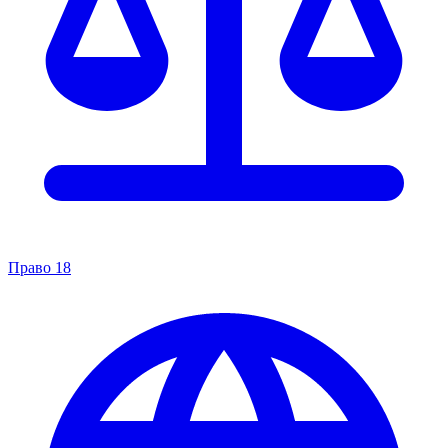
Право
18