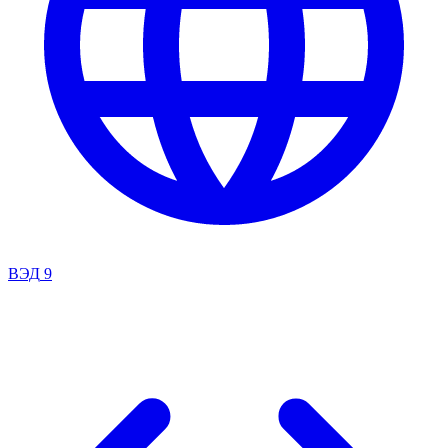
ВЭД
9