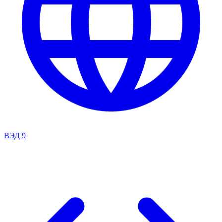
ВЭД
9