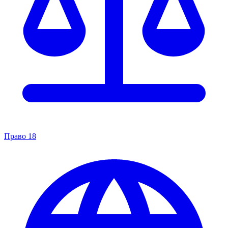
Право
18