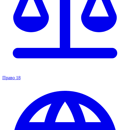
Право
18