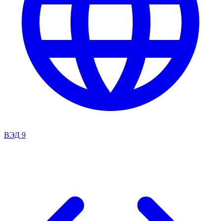
ВЭД
9