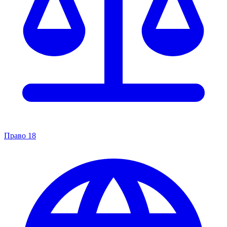
Право
18