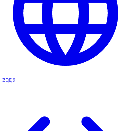
ВЭД
9