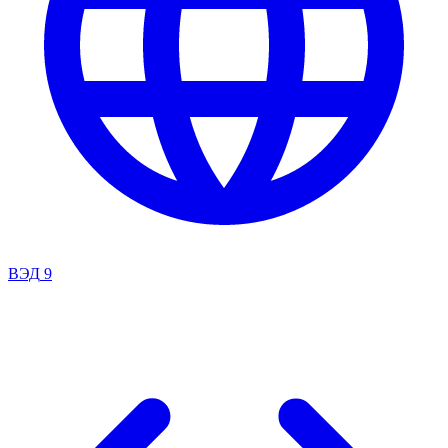
ВЭД
9