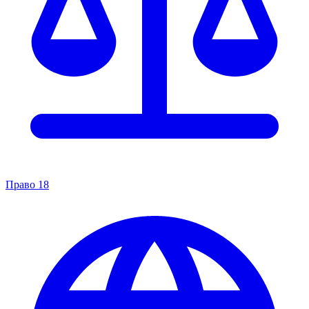
Право
18