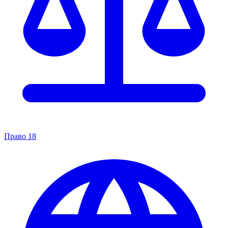
Право
18