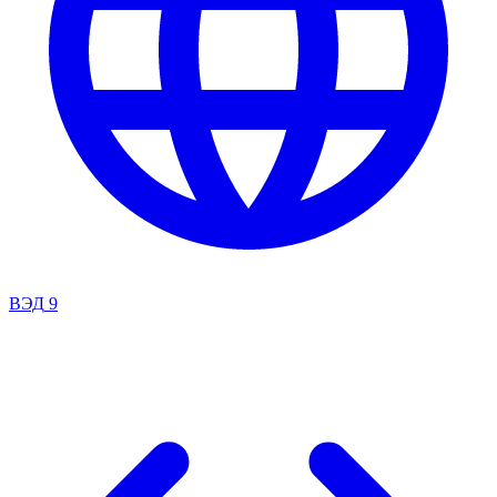
ВЭД
9