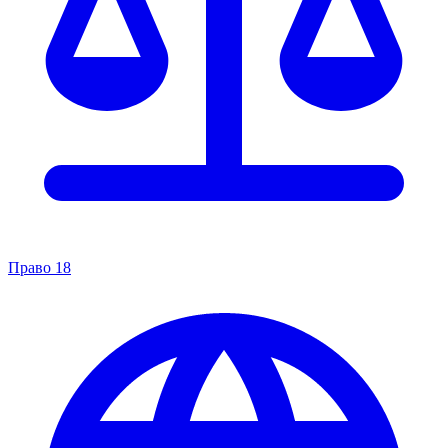
Право
18