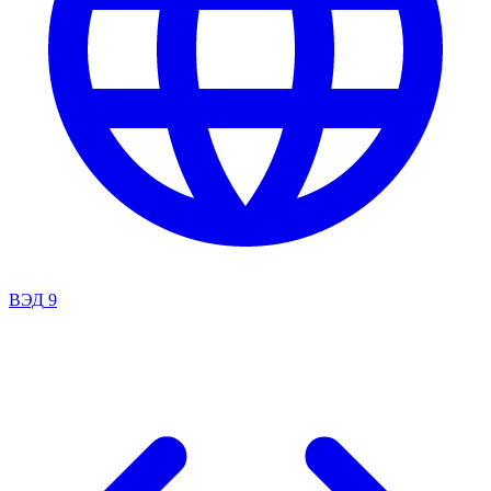
ВЭД
9