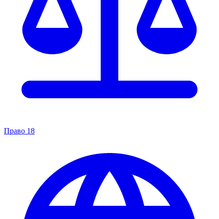
Право
18