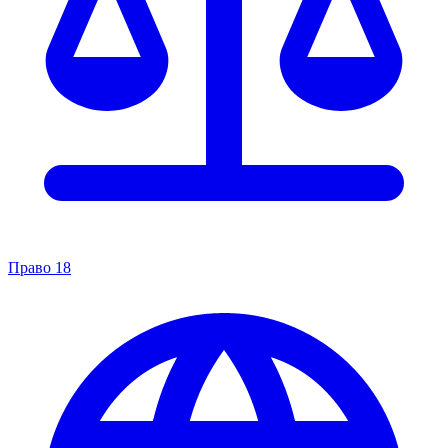
Право
18