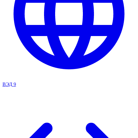
ВЭД
9