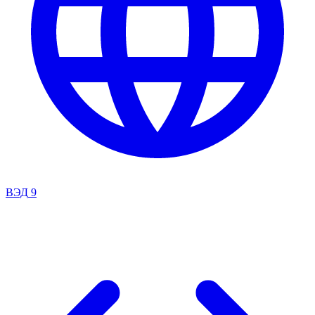
ВЭД
9