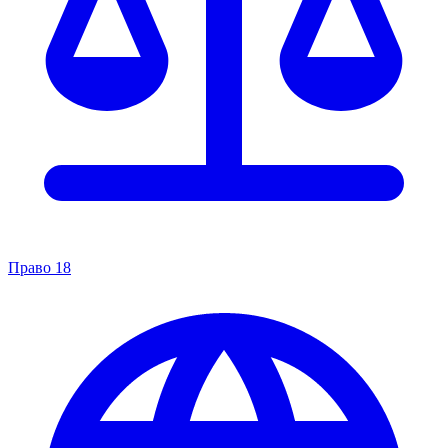
Право
18