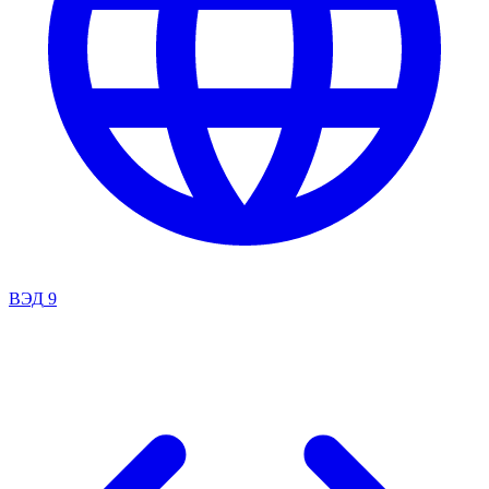
ВЭД
9