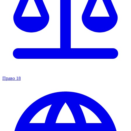
Право
18