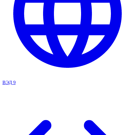
ВЭД
9