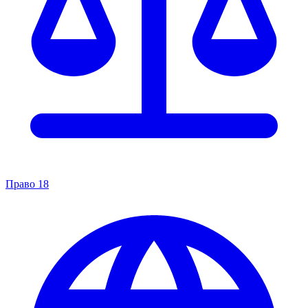
Право
18