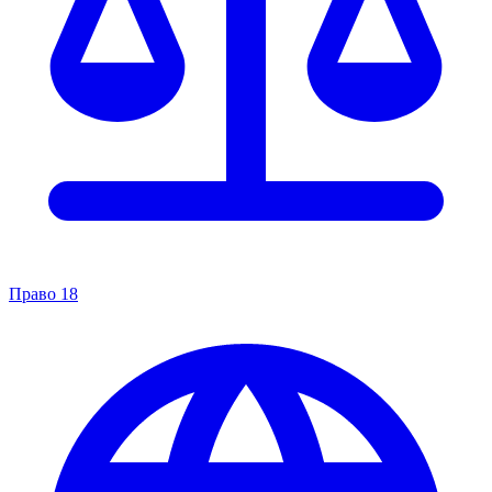
Право
18