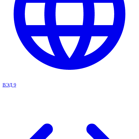
ВЭД
9