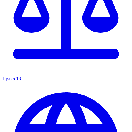
Право
18