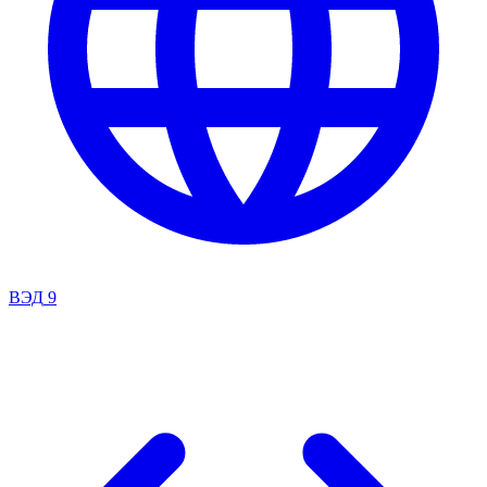
ВЭД
9