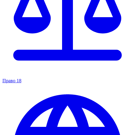
Право
18