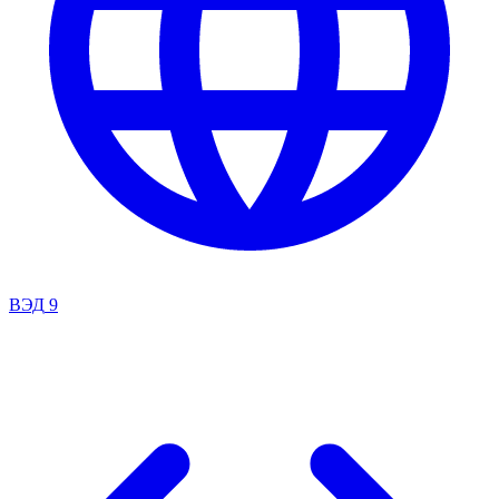
ВЭД
9