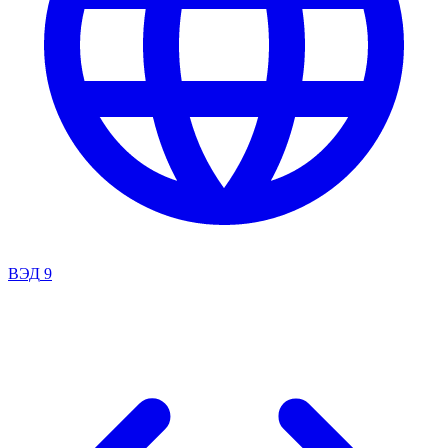
ВЭД
9