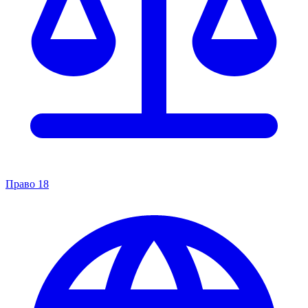
Право
18