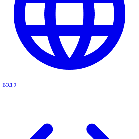
ВЭД
9