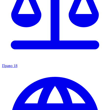
Право
18