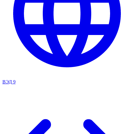
ВЭД
9