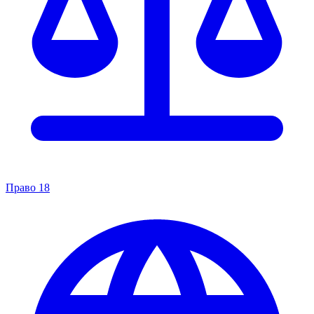
Право
18