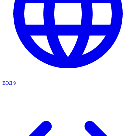
ВЭД
9