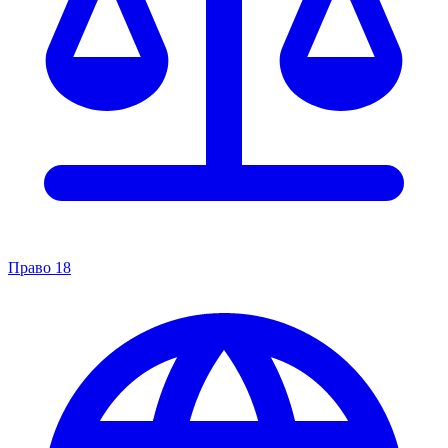
Право
18