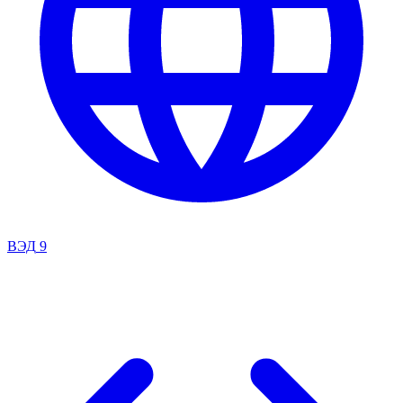
ВЭД
9