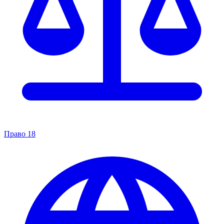
Право
18