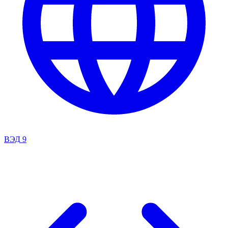
ВЭД
9