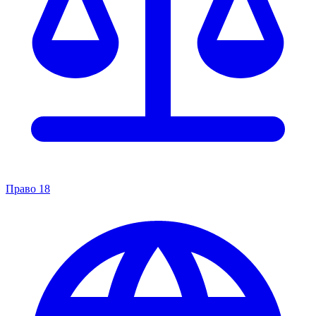
Право
18