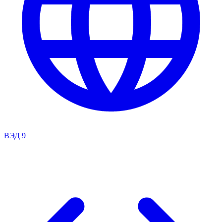
ВЭД
9