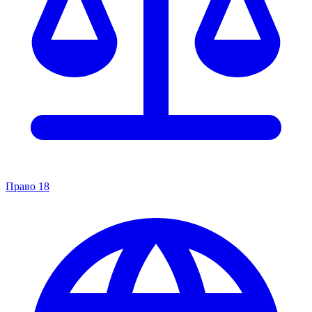
Право
18