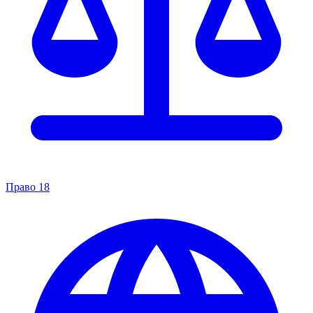
Право
18