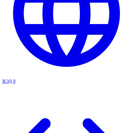
ВЭД
9