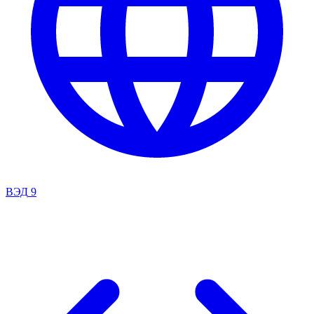
ВЭД
9