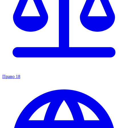
Право
18