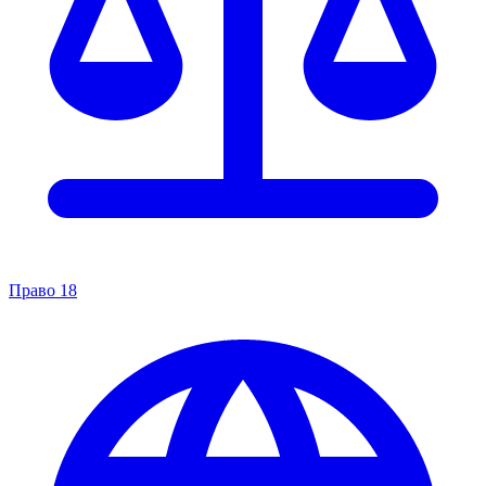
Право
18