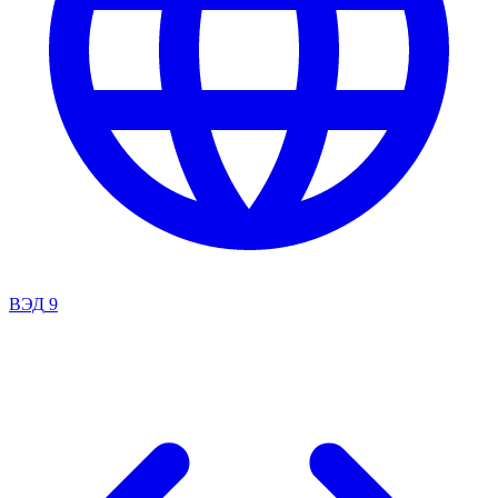
ВЭД
9