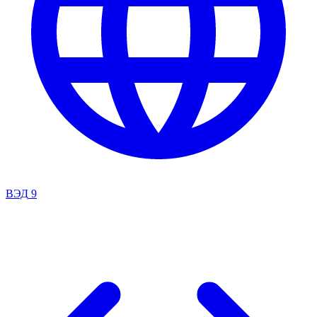
ВЭД
9