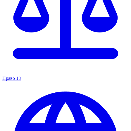
Право
18